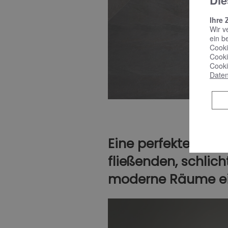
Die
Ihre 
Wir v
ein b
Cooki
Cooki
Cooki
Daten
Eine perfekte Bala
fließenden, schlich
moderne Räume ei