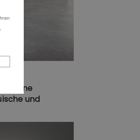
Ihnen
n
on: Seine
ssische und