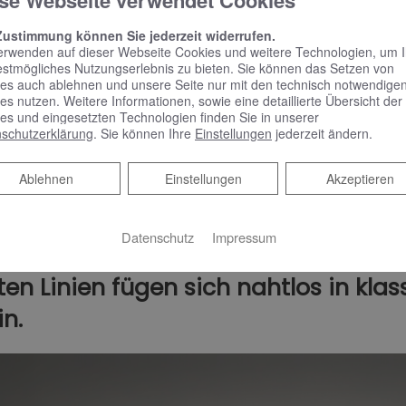
se Webseite verwendet Cookies
Zustimmung können Sie jederzeit widerrufen.
erwenden auf dieser Webseite Cookies und weitere Technologien, um 
estmögliches Nutzungserlebnis zu bieten. Sie können das Setzen von
es auch ablehnen und unsere Seite nur mit den technisch notwendige
es nutzen. Weitere Informationen, sowie eine detaillierte Übersicht der
es und eingesetzten Technologien finden Sie in unserer
schutzerklärung
. Sie können Ihre
Einstellungen
jederzeit ändern.
Ablehnen
Ablehnen
Einstellungen
Akzeptieren
Datenschutz
Impressum
nce zwischen Tradition und Innovati
ten Linien fügen sich nahtlos in kla
n.